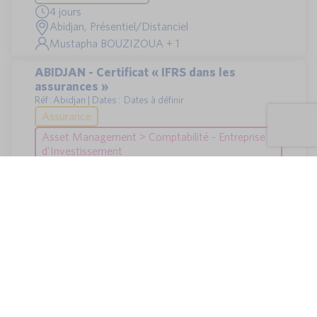
4 jours
Abidjan, Présentiel/Distanciel
Mustapha BOUZIZOUA + 1
ABIDJAN - Certificat « IFRS dans les
assurances »
Réf : Abidjan | Dates : Dates à définir
Assurance
Asset Management > Comptabilité - Entreprise
d'Investissement
Assurance > Comptabilité Assurance
3 jours
Abidjan, Présentiel
Gaël LEGER
ABIDJAN - Certificat "lutte contre la
corruption"
Réf : Abidjan | Dates : Dates à définir
Banque > Conformité
3 jours