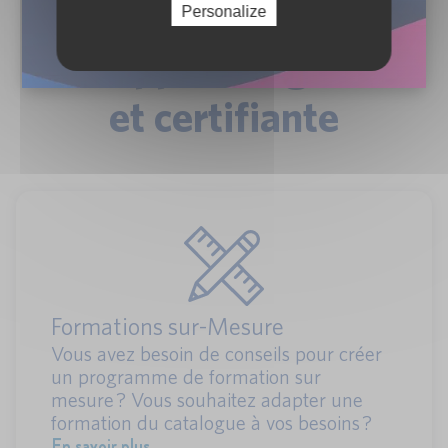
Personalize
Une approche globale
et certifiante
Formations sur-Mesure
Vous avez besoin de conseils pour créer
un programme de formation sur
mesure ? Vous souhaitez adapter une
formation du catalogue à vos besoins ?
En savoir plus